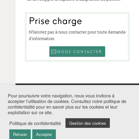
Prise charge
N’hésitez pas à nous contacter pour toute demande
d’information
NOUS CONTACTER
Pour poursuivre votre navigation, nous vous invitons à
NOUS
SUIVRE
accepter l'utilisation de cookies. Consultez notre politique de
CLINIQUE BELLE RIVE
confidentialité pour en savoir plus sur les cookies et leur
exploitation sur ce site.
55 AVENUE GABRIEL PÉRI
30400 VILLENEUVE-LES-AVIGNON
Politique de confidentialité
Gestion des cookies
Tel. +33 4 90 15 68 68
Fax. +33 4 90 15 27 77
Refuser
Accepter