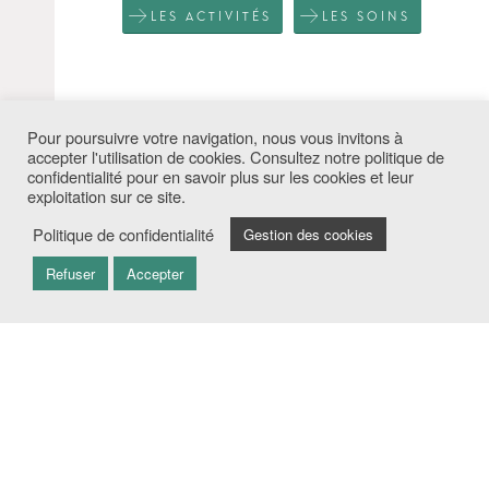
LES ACTIVITÉS
LES SOINS
NOUS
Pour poursuivre votre navigation, nous vous invitons à
SUIVRE
accepter l'utilisation de cookies. Consultez notre politique de
confidentialité pour en savoir plus sur les cookies et leur
exploitation sur ce site.
1
2
3
Politique de confidentialité
Gestion des cookies
Refuser
Accepter
CLINIQUE BELLE RIVE
55 AVENUE GABRIEL PÉRI
30400 VILLENEUVE-LES-AVIGNON
Tel. +33 4 90 15 68 68
Fax. +33 4 90 15 27 77