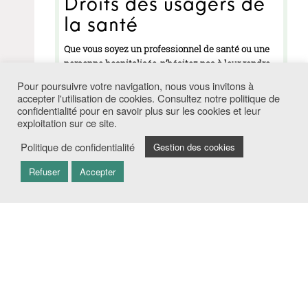
Droits des usagers de
la santé
Que vous soyez un professionnel de santé ou une
personne hospitalisée, n’hésitez pas à leur rendre
visite.
NOUS
Pour poursuivre votre navigation, nous vous invitons à
SUIVRE
accepter l'utilisation de cookies. Consultez notre politique de
confidentialité pour en savoir plus sur les cookies et leur
exploitation sur ce site.
Politique de confidentialité
Gestion des cookies
Refuser
Accepter
CLINIQUE BELLE RIVE
55 AVENUE GABRIEL PÉRI
30400 VILLENEUVE-LES-AVIGNON
Tel. +33 4 90 15 68 68
Fax. +33 4 90 15 27 77